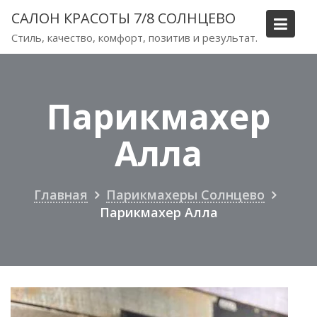
Перейти
САЛОН КРАСОТЫ 7/8 СОЛНЦЕВО
к
Стиль, качество, комфорт, позитив и результат.
содержимому
Парикмахер
Алла
Главная
Парикмахеры Солнцево
Парикмахер Алла