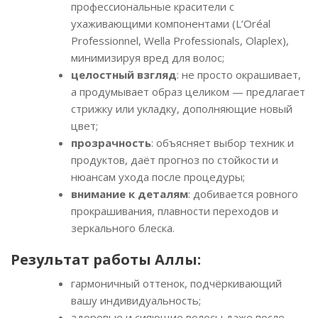
профессиональные красители с
ухаживающими компонентами (L’Oréal
Professionnel, Wella Professionals, Olaplex),
минимизируя вред для волос;
целостный взгляд
: не просто окрашивает,
а продумывает образ целиком — предлагает
стрижку или укладку, дополняющие новый
цвет;
прозрачность
: объясняет выбор техник и
продуктов, даёт прогноз по стойкости и
нюансам ухода после процедуры;
внимание к деталям
: добивается ровного
прокрашивания, плавности переходов и
зеркального блеска.
Результат работы Аллы:
гармоничный оттенок, подчёркивающий
вашу индивидуальность;
здоровые и сияющие волосы даже после