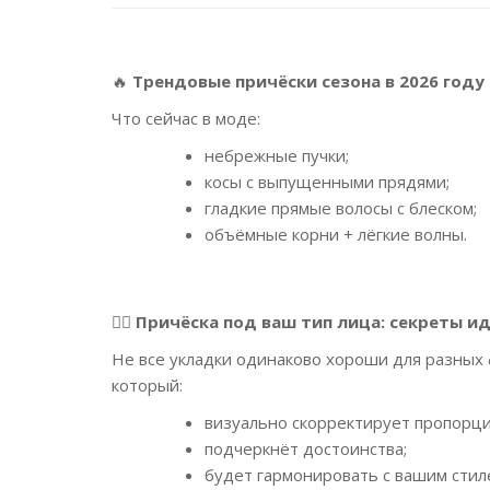
🔥
Трендовые причёски сезона в 2026 году 
Что сейчас в моде:
небрежные пучки;
косы с выпущенными прядями;
гладкие прямые волосы с блеском;
объёмные корни + лёгкие волны.
👱‍♀️
Причёска под ваш тип лица: секреты ид
Не все укладки одинаково хороши для разных 
который:
визуально скорректирует пропорци
подчеркнёт достоинства;
будет гармонировать с вашим стил