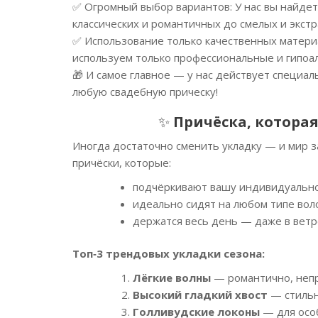
✅ Огромный выбор вариантов: У нас вы найдет
классических и романтичных до смелых и экстр
✅ Использование только качественных материа
используем только профессиональные и гипоал
🎁 И самое главное — у нас действует специа
любую свадебную прическу!
✨
Причёска, котора
Иногда достаточно сменить укладку — и мир з
причёски, которые:
подчёркивают вашу индивидуально
идеально сидят на любом типе воло
держатся весь день — даже в ветр
Топ‑3 трендовых укладки сезона:
Лёгкие волны
— романтично, непр
Высокий гладкий хвост
— стильно
Голливудские локоны
— для особ