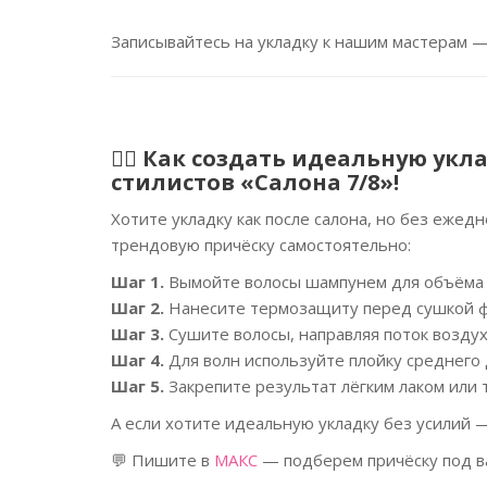
Записывайтесь на укладку к нашим мастерам —
💇‍♀️
Как создать идеальную укл
стилистов «Салона 7/8»!
Хотите укладку как после салона, но без ежед
трендовую причёску самостоятельно:
Шаг 1.
Вымойте волосы шампунем для объёма и 
Шаг 2.
Нанесите термозащиту перед сушкой 
Шаг 3.
Сушите волосы, направляя поток воздух
Шаг 4.
Для волн используйте плойку среднего 
Шаг 5.
Закрепите результат лёгким лаком или
А если хотите идеальную укладку без усилий —
💬 Пишите в
МАКС
— подберем причёску под ва