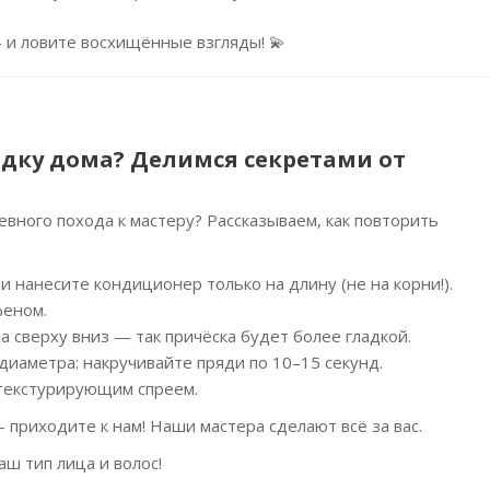
 и ловите восхищённые взгляды! 💫
адку дома? Делимся секретами от
невного похода к мастеру? Рассказываем, как повторить
нанесите кондиционер только на длину (не на корни!).
феном.
а сверху вниз — так причёска будет более гладкой.
диаметра: накручивайте пряди по 10–15 секунд.
 текстурирующим спреем.
 приходите к нам! Наши мастера сделают всё за вас.
ш тип лица и волос!