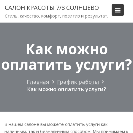
Перейти
САЛОН КРАСОТЫ 7/8 СОЛНЦЕВО
к
Стиль, качество, комфорт, позитив и результат.
содержимому
Как можно
оплатить услуги?
Главная
График работы
Как можно оплатить услуги?
В нашем салоне вы можете оплатить услуги как
наличным, так и безналичным способом. Мы принимаем к