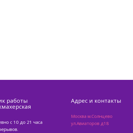
ик работы
Адрес и контакты
кмахерская
Москва м.Солнцево
вно с 10 до 21 часа
ул.Авиаторов д18
рерывов.