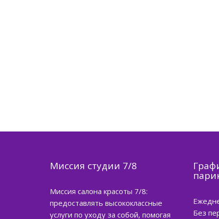
Миссия студии 7/8
Граф
пари
Миссия салона красоты 7/8:
Ежедне
предоставлять высококлассные
Без пе
услуги по уходу за собой, помогая